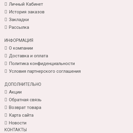
Личный Кабинет
История заказов
Закладки
Рассылка
ИНФОРМАЦИЯ
О компании
Доставка и оплата
Политика конфиденциальности
Условия партнерского соглашения
ДОПОЛНИТЕЛЬНО
Акции
Обратная связь
Возврат товара
Карта сайта
Новости
КОНТАКТЫ