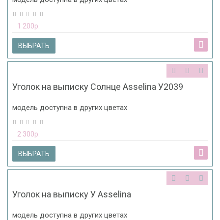
1 200р.
ВЫБРАТЬ
Уголок на выписку Солнце Asselina У2039
модель доступна в других цветах
2 300р.
ВЫБРАТЬ
Уголок на выписку У Asselina
модель доступна в других цветах