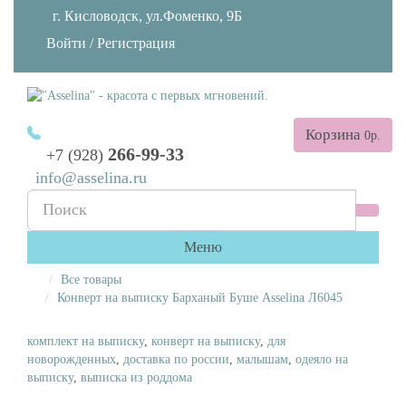
г. Кисловодск, ул.Фоменко, 9Б
Войти
/
Регистрация
Корзина
0р.
266-99-33
+7 (928)
info@asselina.ru
Меню
Все товары
Конверт на выписку Барханый Буше Asselina Л6045
комплект на выписку
,
конверт на выписку
,
для
новорожденных
,
доставка по россии
,
малышам
,
одеяло на
выписку
,
выписка из роддома