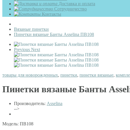
Доставка и оплата
Сотрудничество
Контакты
Вязаные пинетки
Пинетки вязаные Банты Asselina ПВ108
Previous
Next
товары для новорожденных
,
пинетки
,
пинетки вязаные
,
компле
Пинетки вязаные Банты Assel
Производитель:
Asselina
-->
Модель: ПВ108