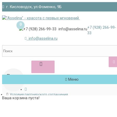
г. Кисловодск, ул.Фоменко, 9Б
/
Войти
Регистрац
0
+7 (928)
266-99-
33
info@asselina.ru
Меню
Условия партнерского соглашения
Ваша корзина пуста!